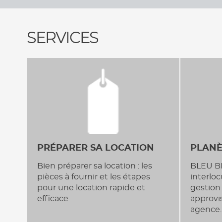
SERVICES
PLANÈ
PRÉPARER SA LOCATION
BLEU B
Bien préparer sa location : les
interlo
pièces à fournir et les étapes
gestion
pour une location rapide et
approvi
efficace
agence.