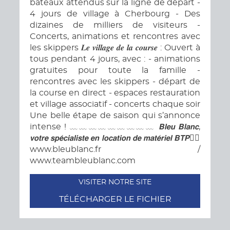
bateaux attendus sur la ligne de départ -
4 jours de village à Cherbourg - Des
dizaines de milliers de visiteurs -
Concerts, animations et rencontres avec
les skippers 𝑳𝒆 𝒗𝒊𝒍𝒍𝒂𝒈𝒆 𝒅𝒆 𝒍𝒂 𝒄𝒐𝒖𝒓𝒔𝒆 : Ouvert à
tous pendant 4 jours, avec : - animations
gratuites pour toute la famille -
rencontres avec les skippers - départ de
la course en direct - espaces restauration
et village associatif - concerts chaque soir
Une belle étape de saison qui s’annonce
intense ! ﹏﹏﹏﹏﹏﹏﹏﹏﹏ 𝘽𝙡𝙚𝙪 𝘽𝙡𝙖𝙣𝙘,
𝙫𝙤𝙩𝙧𝙚 𝙨𝙥𝙚́𝙘𝙞𝙖𝙡𝙞𝙨𝙩𝙚 𝙚𝙣 𝙡𝙤𝙘𝙖𝙩𝙞𝙤𝙣 𝙙𝙚 𝙢𝙖𝙩𝙚́𝙧𝙞𝙚𝙡 𝘽𝙏𝙋👷‍♂️
www.bleublanc.fr /
www.teambleublanc.com
VISITER NOTRE SITE
TÉLÉCHARGER LE FICHIER