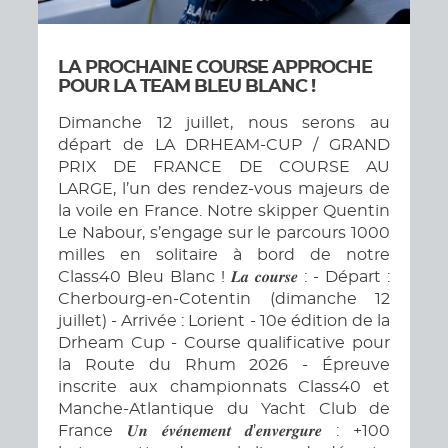
LA PROCHAINE COURSE APPROCHE
POUR LA TEAM BLEU BLANC !
Dimanche 12 juillet, nous serons au
départ de LA DRHEAM-CUP / GRAND
PRIX DE FRANCE DE COURSE AU
LARGE, l’un des rendez-vous majeurs de
la voile en France. Notre skipper Quentin
Le Nabour, s’engage sur le parcours 1000
milles en solitaire à bord de notre
Class40 Bleu Blanc ! 𝑳𝒂 𝒄𝒐𝒖𝒓𝒔𝒆 : - Départ :
Cherbourg-en-Cotentin (dimanche 12
juillet) - Arrivée : Lorient - 10e édition de la
Drheam Cup - Course qualificative pour
la Route du Rhum 2026 - Épreuve
inscrite aux championnats Class40 et
Manche-Atlantique du Yacht Club de
France 𝑼𝒏 𝒆́𝒗𝒆́𝒏𝒆𝒎𝒆𝒏𝒕 𝒅’𝒆𝒏𝒗𝒆𝒓𝒈𝒖𝒓𝒆 : +100