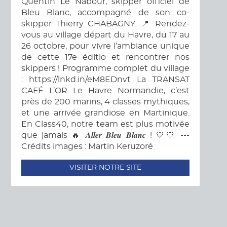
Quentin Le Nabour, skipper officiel de
Bleu Blanc, accompagné de son co-
skipper Thierry CHABAGNY. 📍 Rendez-
vous au village départ du Havre, du 17 au
26 octobre, pour vivre l’ambiance unique
de cette 17e éditio et rencontrer nos
skippers ! Programme complet du village
: https://lnkd.in/eM8EDnvt La TRANSAT
CAFÉ L’OR Le Havre Normandie, c’est
près de 200 marins, 4 classes mythiques,
et une arrivée grandiose en Martinique.
En Class40, notre team est plus motivée
que jamais 🔥 𝑨𝒍𝒍𝒆𝒓 𝑩𝒍𝒆𝒖 𝑩𝒍𝒂𝒏𝒄 ! 💙🤍 ---
Crédits images : Martin Keruzoré
VISITER NOTRE SITE