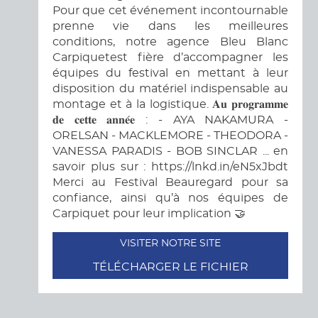
Pour que cet événement incontournable
prenne vie dans les meilleures
conditions, notre agence Bleu Blanc
Carpiquetest fière d’accompagner les
équipes du festival en mettant à leur
disposition du matériel indispensable au
montage et à la logistique. 𝐀𝐮 𝐩𝐫𝐨𝐠𝐫𝐚𝐦𝐦𝐞
𝐝𝐞 𝐜𝐞𝐭𝐭𝐞 𝐚𝐧𝐧𝐞́𝐞 : - AYA NAKAMURA -
ORELSAN - MACKLEMORE - THEODORA -
VANESSA PARADIS - BOB SINCLAR ... en
savoir plus sur : https://lnkd.in/eN5xJbdt
Merci au Festival Beauregard pour sa
confiance, ainsi qu’à nos équipes de
Carpiquet pour leur implication 🤝
VISITER NOTRE SITE
TÉLÉCHARGER LE FICHIER